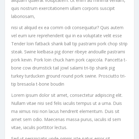
aliquam quaerat voluptatem. Ut enim ad minima veniam,
quis nostrum exercitationem ullam corporis suscipit
laboriosam,
nisi ut aliquid ex ea comm odi consequatur? Quis autem
vel eum iure reprehenderit qui in ea voluptate velit esse
Tender loin fatback shank ball tip pastrami pork chop strip
steak. Swine kielbasa pig doner ribeye andouille pastrami
pork kevin. Pork loin chuck ham pork capicola. Pancetta t-
bone cow drumstick tail jowl salami tri-tip shank pig
turkey turducken ground round pork swine. Prosciutto tri-
tip bresaola t-bone boudin
Lorem ipsum dolor sit amet, consectetur adipiscing elit.
Nullam vitae nisi sed felis iaculis tempus ut a urna. Duis
ma ximus nisi non lacus hendrerit elementum. Duis sit
amet sem odio. Maecenas massa purus, iaculis id sem
vitae, iaculis porttitor lectus.
Sed ut perspiciatis unde omnis iste natus error sit